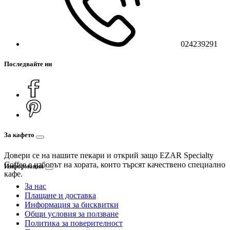
024239291
Последвайте ни
За кафето
Довери се на нашите пекари и открий защо EZAR Specialty
Coffee е изборът на хората, които търсят качествено специално
Информация
кафе.
За нас
Плащане и доставка
Информация за бисквитки
Общи условия за ползване
Политика за поверителност