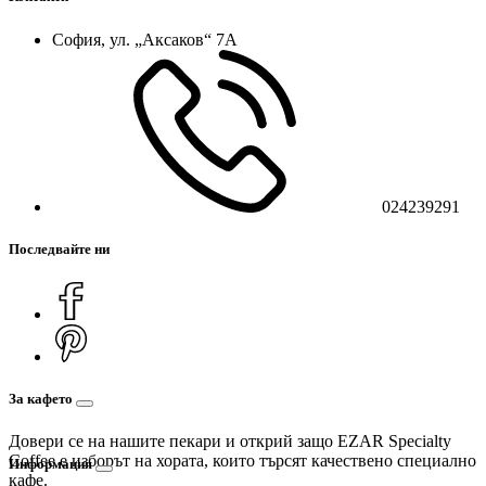
София, ул. „Аксаков“ 7А
024239291
Последвайте ни
За кафето
Довери се на нашите пекари и открий защо EZAR Specialty
Coffee е изборът на хората, които търсят качествено специално
Информация
кафе.